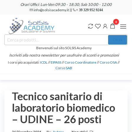
Salta
Orari Uffici: Lun-Ven 09:30 - 18:30; Sab 10:00 - 12:00
e
info@solsisacademy.it ||
+ 39 329 952 9244
vai
0
al
contenuto
SOLSIS
Cerca:
Corsi e
Cerca
Certificazioni
Academy
Informatiche
Benvenuti sul sito SOLSIS Academy
e
Iscriviti alla nostra newsletter per usufruire di sconti e promozioni
Linguistiche
I corsi più acquistati:
ICDL
//
EIPASS
//
Corso Coordinatore
//
Corso OSA
//
Corso SAB
Tecnico sanitario di
laboratorio biomedico
– UDINE – 26 posti
26 Dicembre 2024
By
Autore
Non attivi