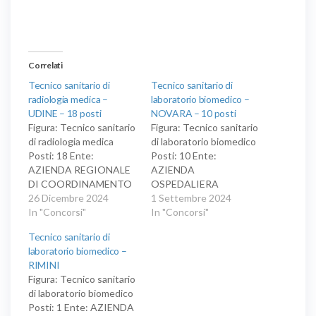
Correlati
Tecnico sanitario di
Tecnico sanitario di
radiologia medica –
laboratorio biomedico –
UDINE – 18 posti
NOVARA – 10 posti
Figura: Tecnico sanitario
Figura: Tecnico sanitario
di radiologia medica
di laboratorio biomedico
Posti: 18 Ente:
Posti: 10 Ente:
AZIENDA REGIONALE
AZIENDA
DI COORDINAMENTO
OSPEDALIERA
PER LA SALUTE DI
26 Dicembre 2024
'MAGGIORE DELLA
1 Settembre 2024
UDINE Concorso
In "Concorsi"
CARITA'' DI NOVARA
In "Concorsi"
pubblico, per titoli ed
Concorso pubblico, per
Tecnico sanitario di
esami, per la copertura
titoli ed esami, per la
laboratorio biomedico –
di diciotto posti di
copertura di dieci posti
RIMINI
tecnico sanitario di
di tecnico sanitario di
Figura: Tecnico sanitario
radiologia medica, per le
laboratorio biomedico,
di laboratorio biomedico
aziende del Servizio
area dei professionisti
Posti: 1 Ente: AZIENDA
sanitario regionale del
della salute e dei