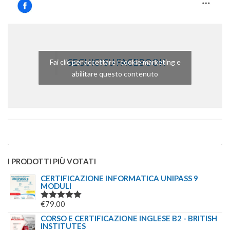
SEGUICI SU FACEBOOK
Fai clic per accettare i cookie marketing e
abilitare questo contenuto
I PRODOTTI PIÙ VOTATI
CERTIFICAZIONE INFORMATICA UNIPASS 9
MODULI
€
79.00
VALUTATO
5.00
SU 5
CORSO E CERTIFICAZIONE INGLESE B2 - BRITISH
INSTITUTES