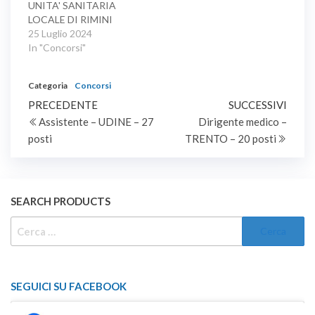
UNITA' SANITARIA
Friuli Venezia Giulia.
funzionari, a tempo
LOCALE DI RIMINI
indeterminato.
Concorso pubblico, per
25 Luglio 2024
titoli ed esami, per la
In "Concorsi"
copertura di un posto di
tecnico sanitario di
Categoria
Concorsi
laboratorio biomedico,
Navigazione
Articolo
area dei professionisti
Artic
PRECEDENTE
SUCCESSIVI
della salute e dei
precedente
succe
Assistente – UDINE – 27
Dirigente medico –
articoli
funzionari.
posti
TRENTO – 20 posti
SEARCH PRODUCTS
RICERCA
PER:
SEGUICI SU FACEBOOK