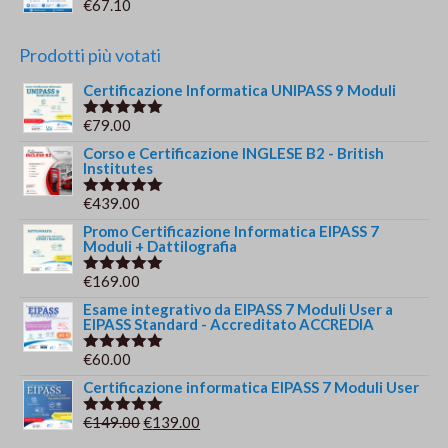
€
67.10
Prodotti più votati
Certificazione Informatica UNIPASS 9 Moduli
€
79.00
Valutato
5.00
su 5
Corso e Certificazione INGLESE B2 - British
Institutes
€
439.00
Valutato
5.00
su 5
Promo Certificazione Informatica EIPASS 7
Moduli + Dattilografia
€
169.00
Valutato
5.00
su 5
Esame integrativo da EIPASS 7 Moduli User a
EIPASS Standard - Accreditato ACCREDIA
€
60.00
Valutato
5.00
su 5
Certificazione informatica EIPASS 7 Moduli User
Il
Il
€
149.00
€
139.00
Valutato
5.00
su 5
prezzo
prezzo