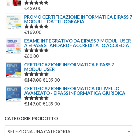
€
439.00
VALUTATO
5.00
SU 5
PROMO CERTIFICAZIONE INFORMATICA EIPASS 7
MODULI + DATTILOGRAFIA
€
169.00
VALUTATO
5.00
SU 5
ESAME INTEGRATIVO DA EIPASS 7 MODULI USER
A EIPASS STANDARD - ACCREDITATO ACCREDIA
€
60.00
VALUTATO
5.00
SU 5
CERTIFICAZIONE INFORMATICA EIPASS 7
MODULI USER
IL
IL
€
149.00
€
139.00
VALUTATO
5.00
SU 5
PREZZO
PREZZO
CERTIFICAZIONE INFORMATICA DI LIVELLO
AVANZATO - EIPASS INFORMATICA GIURIDICA
ORIGINALE
ATTUALE
ERA:
È:
IL
IL
€
149.00
€
139.00
VALUTATO
€149.00.
€139.00.
5.00
SU 5
PREZZO
PREZZO
ORIGINALE
ATTUALE
CATEGORIE PRODOTTO
ERA:
È:
SELEZIONA UNA CATEGORIA
€149.00.
€139.00.