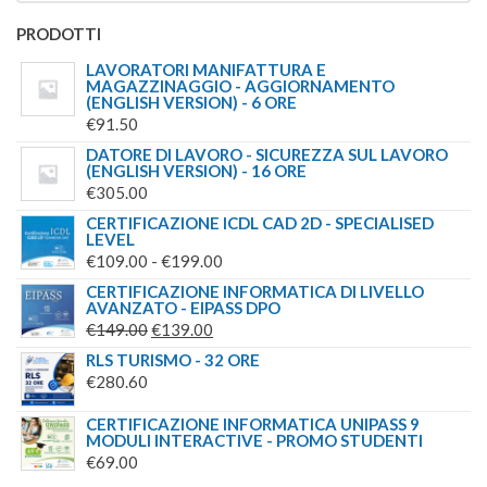
PRODOTTI
LAVORATORI MANIFATTURA E
MAGAZZINAGGIO - AGGIORNAMENTO
(ENGLISH VERSION) - 6 ORE
€
91.50
DATORE DI LAVORO - SICUREZZA SUL LAVORO
(ENGLISH VERSION) - 16 ORE
€
305.00
CERTIFICAZIONE ICDL CAD 2D - SPECIALISED
LEVEL
FASCIA
€
109.00
-
€
199.00
DI
CERTIFICAZIONE INFORMATICA DI LIVELLO
AVANZATO - EIPASS DPO
PREZZO:
IL
IL
€
149.00
€
139.00
DA
PREZZO
PREZZO
RLS TURISMO - 32 ORE
€109.00
ORIGINALE
ATTUALE
€
280.60
A
ERA:
È:
€199.00
CERTIFICAZIONE INFORMATICA UNIPASS 9
€149.00.
€139.00.
MODULI INTERACTIVE - PROMO STUDENTI
€
69.00