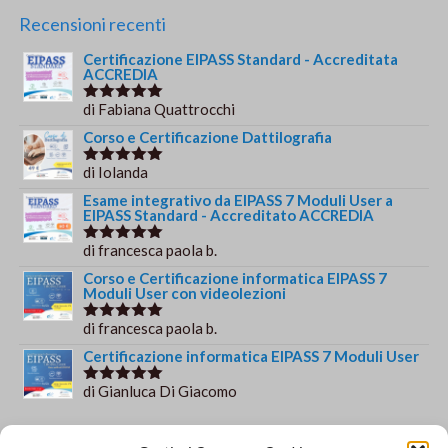
originale
attuale
Recensioni recenti
era:
è:
Certificazione EIPASS Standard - Accreditata
€149.00.
€139.00.
ACCREDIA
di Fabiana Quattrocchi
Valutato
5
su 5
Corso e Certificazione Dattilografia
di Iolanda
Valutato
5
su 5
Esame integrativo da EIPASS 7 Moduli User a
EIPASS Standard - Accreditato ACCREDIA
di francesca paola b.
Valutato
5
su 5
Corso e Certificazione informatica EIPASS 7
Moduli User con videolezioni
di francesca paola b.
Valutato
5
su 5
Certificazione informatica EIPASS 7 Moduli User
di Gianluca Di Giacomo
Valutato
5
su 5
Orario e informazioni