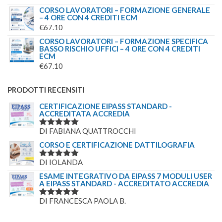
CORSO LAVORATORI – FORMAZIONE GENERALE
– 4 ORE CON 4 CREDITI ECM
€
67.10
CORSO LAVORATORI – FORMAZIONE SPECIFICA
BASSO RISCHIO UFFICI – 4 ORE CON 4 CREDITI
ECM
€
67.10
PRODOTTI RECENSITI
CERTIFICAZIONE EIPASS STANDARD -
ACCREDITATA ACCREDIA
DI FABIANA QUATTROCCHI
VALUTATO
5
SU 5
CORSO E CERTIFICAZIONE DATTILOGRAFIA
DI IOLANDA
VALUTATO
5
SU 5
ESAME INTEGRATIVO DA EIPASS 7 MODULI USER
A EIPASS STANDARD - ACCREDITATO ACCREDIA
DI FRANCESCA PAOLA B.
VALUTATO
5
SU 5