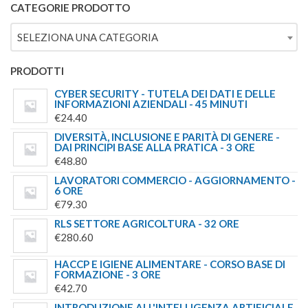
ORIGINALE
ATTUALE
CATEGORIE PRODOTTO
ERA:
È:
SELEZIONA UNA CATEGORIA
€244.00.
€179.00.
PRODOTTI
CYBER SECURITY - TUTELA DEI DATI E DELLE
INFORMAZIONI AZIENDALI - 45 MINUTI
€
24.40
DIVERSITÀ, INCLUSIONE E PARITÀ DI GENERE -
DAI PRINCIPI BASE ALLA PRATICA - 3 ORE
€
48.80
LAVORATORI COMMERCIO - AGGIORNAMENTO -
6 ORE
€
79.30
RLS SETTORE AGRICOLTURA - 32 ORE
€
280.60
HACCP E IGIENE ALIMENTARE - CORSO BASE DI
FORMAZIONE - 3 ORE
€
42.70
INTRODUZIONE ALL'INTELLIGENZA ARTIFICIALE