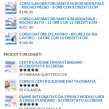
CORSO LAVORATORI SANITÀ NON RESIDENZIALE
– RISCHIO MEDIO – 8 ORE CON 8 CREDITI ECM
€
140.30
CORSO LAVORATORI SANITÀ RESIDENZIALE –
RISCHIO ALTO – 12 ORE CON 12 CREDITI ECM
€
207.40
CORSO DATORE DI LAVORO – SICUREZZA SUL
LAVORO – 16 ORE CON 16 CREDITI ECM
€
268.40
PRODOTTI RECENSITI
CERTIFICAZIONE EIPASS STANDARD -
ACCREDITATA ACCREDIA
DI FABIANA QUATTROCCHI
VALUTATO
5
SU 5
CORSO E CERTIFICAZIONE DATTILOGRAFIA
DI IOLANDA
VALUTATO
5
SU 5
ESAME INTEGRATIVO DA EIPASS 7 MODULI USER
A EIPASS STANDARD - ACCREDITATO ACCREDIA
DI FRANCESCA PAOLA B.