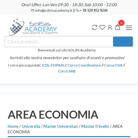
Salta
Orari Uffici: Lun-Ven 09:30 - 18:30; Sab 10:00 - 12:00
e
info@solsisacademy.it ||
+ 39 329 952 9244
vai
0
al
contenuto
SOLSIS
Cerca:
Corsi e
Cerca
Certificazioni
Academy
Informatiche
Benvenuti sul sito SOLSIS Academy
e
Iscriviti alla nostra newsletter per usufruire di sconti e promozioni
Linguistiche
I corsi più acquistati:
ICDL
//
EIPASS
//
Corso Coordinatore
//
Corso OSA
//
Corso SAB
AREA ECONOMIA
Home
/
Università
/
Master Universitari
/
Master II livello
/ AREA
ECONOMIA