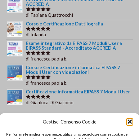
€149.00.
€139.00.
ACCREDIA
di Fabiana Quattrocchi
Valutato
5
su 5
Corso e Certificazione Dattilografia
di Iolanda
Valutato
5
su 5
Esame integrativo da EIPASS 7 Moduli User a
EIPASS Standard - Accreditato ACCREDIA
di francesca paola b.
Valutato
5
su 5
Corso e Certificazione informatica EIPASS 7
Moduli User con videolezioni
di francesca paola b.
Valutato
5
su 5
Certificazione informatica EIPASS 7 Moduli User
di Gianluca Di Giacomo
Valutato
5
su 5
Orario e informazioni
Gestisci Consenso Cookie
Via Gaudio Maiori
Per fornire le migliori esperienze, utilizziamo tecnologie come i cookie per
84013 Cava de' Tirreni