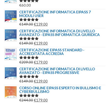
€
60.00
VALUTATO
5.00
SU 5
CERTIFICAZIONE INFORMATICA EIPASS 7
MODULI USER
IL
IL
€
149.00
€
139.00
VALUTATO
5.00
SU 5
PREZZO
PREZZO
CERTIFICAZIONE INFORMATICA DI LIVELLO
AVANZATO - EIPASS INFORMATICA GIURIDICA
ORIGINALE
ATTUALE
ERA:
È:
IL
IL
€
149.00
€
139.00
VALUTATO
€149.00.
€139.00.
5.00
SU 5
PREZZO
PREZZO
CERTIFICAZIONE EIPASS STANDARD -
ACCREDITATA ACCREDIA
ORIGINALE
ATTUALE
ERA:
È:
IL
IL
€
209.00
€
179.00
VALUTATO
€149.00.
€139.00.
5.00
SU 5
PREZZO
PREZZO
CERTIFICAZIONE INFORMATICA DI LIVELLO
AVANZATO - EIPASS PROGRESSIVE
ORIGINALE
ATTUALE
ERA:
È:
IL
IL
€
149.00
€
139.00
VALUTATO
€209.00.
€179.00.
5.00
SU 5
PREZZO
PREZZO
CORSO ONLINE EIPASS ESPERTO IN BULLISMO E
CYBERBULLISMO
ORIGINALE
ATTUALE
ERA:
È:
IL
IL
€
244.00
€
179.00
VALUTATO
€149.00.
€139.00.
5.00
SU 5
PREZZO
PREZZO