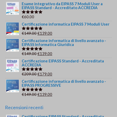
Esame integrativo da EIPASS 7 Moduli User a
EIPASS Standard - Accreditato ACCREDIA
€
60.00
Valutato
5.00
su 5
Certificazione informatica EIPASS 7 Moduli User
Il
Il
€
149.00
€
139.00
Valutato
5.00
su 5
prezzo
prezzo
Certificazione informatica di livello avanzato -
EIPASS Informatica Giuridica
originale
attuale
era:
è:
Il
Il
€
149.00
€
139.00
Valutato
€149.00.
€139.00.
5.00
su 5
prezzo
prezzo
Certificazione EIPASS Standard - Accreditata
ACCREDIA
originale
attuale
era:
è:
Il
Il
€
209.00
€
179.00
Valutato
€149.00.
€139.00.
5.00
su 5
prezzo
prezzo
Certificazione informatica di livello avanzato -
EIPASS PROGRESSIVE
originale
attuale
era:
è:
Il
Il
€
149.00
€
139.00
Valutato
€209.00.
€179.00.
5.00
su 5
prezzo
prezzo
originale
attuale
Recensioni recenti
era:
è:
Certificazione EIPASS Standard - Accreditata