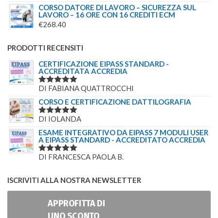
CORSO DATORE DI LAVORO – SICUREZZA SUL
LAVORO – 16 ORE CON 16 CREDITI ECM
€
268.40
PRODOTTI RECENSITI
CERTIFICAZIONE EIPASS STANDARD -
ACCREDITATA ACCREDIA
DI FABIANA QUATTROCCHI
VALUTATO
5
SU 5
CORSO E CERTIFICAZIONE DATTILOGRAFIA
DI IOLANDA
VALUTATO
5
SU 5
ESAME INTEGRATIVO DA EIPASS 7 MODULI USER
A EIPASS STANDARD - ACCREDITATO ACCREDIA
DI FRANCESCA PAOLA B.
VALUTATO
5
SU 5
ISCRIVITI ALLA NOSTRA NEWSLETTER
APPROFITTA DI
UNO SCONTO