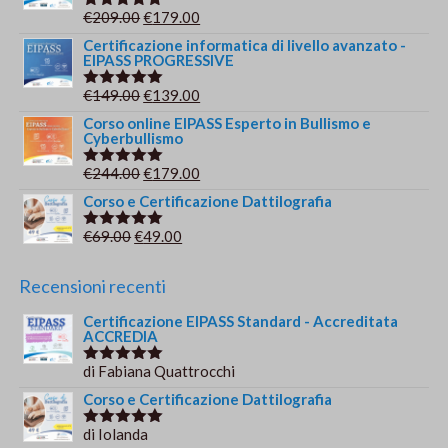
era:
è:
Il
Il
€
209.00
€
179.00
Valutato
€149.00.
€139.00.
5.00
su 5
prezzo
prezzo
Certificazione informatica di livello avanzato -
EIPASS PROGRESSIVE
originale
attuale
era:
è:
Il
Il
€
149.00
€
139.00
Valutato
€209.00.
€179.00.
5.00
su 5
prezzo
prezzo
Corso online EIPASS Esperto in Bullismo e
Cyberbullismo
originale
attuale
era:
è:
Il
Il
€
244.00
€
179.00
Valutato
€149.00.
€139.00.
5.00
su 5
prezzo
prezzo
Corso e Certificazione Dattilografia
originale
attuale
Il
Il
€
69.00
€
49.00
Valutato
era:
è:
5.00
su 5
prezzo
prezzo
€244.00.
€179.00.
originale
attuale
Recensioni recenti
era:
è:
Certificazione EIPASS Standard - Accreditata
€69.00.
€49.00.
ACCREDIA
di Fabiana Quattrocchi
Valutato
5
su 5
Corso e Certificazione Dattilografia
di Iolanda
Valutato
5