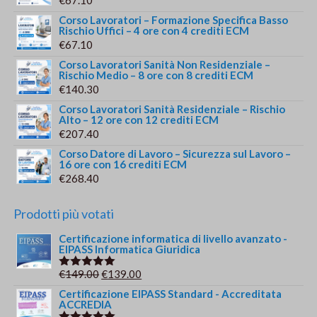
€
67.10
Corso Lavoratori – Formazione Specifica Basso
Rischio Uffici – 4 ore con 4 crediti ECM
€
67.10
Corso Lavoratori Sanità Non Residenziale –
Rischio Medio – 8 ore con 8 crediti ECM
€
140.30
Corso Lavoratori Sanità Residenziale – Rischio
Alto – 12 ore con 12 crediti ECM
€
207.40
Corso Datore di Lavoro – Sicurezza sul Lavoro –
16 ore con 16 crediti ECM
€
268.40
Prodotti più votati
Certificazione informatica di livello avanzato -
EIPASS Informatica Giuridica
Il
Il
€
149.00
€
139.00
Valutato
5.00
su 5
prezzo
prezzo
Certificazione EIPASS Standard - Accreditata
ACCREDIA
originale
attuale