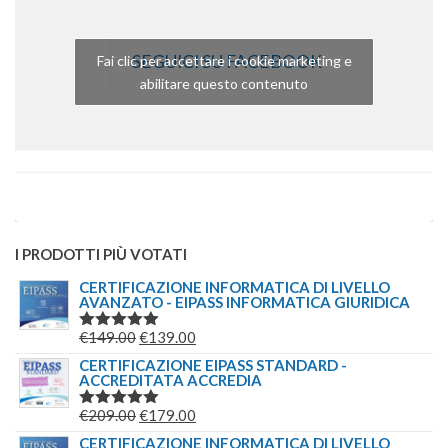
SEGUICI SU FACEBOOK
Fai clic per accettare i cookie marketing e
abilitare questo contenuto
I PRODOTTI PIÙ VOTATI
CERTIFICAZIONE INFORMATICA DI LIVELLO
AVANZATO - EIPASS INFORMATICA GIURIDICA
IL
IL
€
149.00
€
139.00
VALUTATO
5.00
SU 5
PREZZO
PREZZO
CERTIFICAZIONE EIPASS STANDARD -
ACCREDITATA ACCREDIA
ORIGINALE
ATTUALE
ERA:
È:
IL
IL
€
209.00
€
179.00
VALUTATO
€149.00.
€139.00.
5.00
SU 5
PREZZO
PREZZO
CERTIFICAZIONE INFORMATICA DI LIVELLO