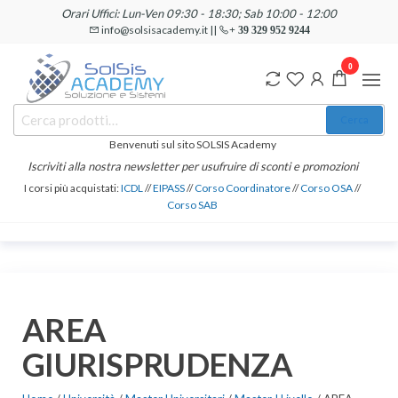
Salta
Orari Uffici: Lun-Ven 09:30 - 18:30; Sab 10:00 - 12:00
e
info@solsisacademy.it ||
+ 39 329 952 9244
vai
0
al
contenuto
SOLSIS
Cerca:
Corsi e
Cerca
Certificazioni
Academy
Informatiche
Benvenuti sul sito SOLSIS Academy
e
Iscriviti alla nostra newsletter per usufruire di sconti e promozioni
Linguistiche
I corsi più acquistati:
ICDL
//
EIPASS
//
Corso Coordinatore
//
Corso OSA
//
Corso SAB
AREA
GIURISPRUDENZA