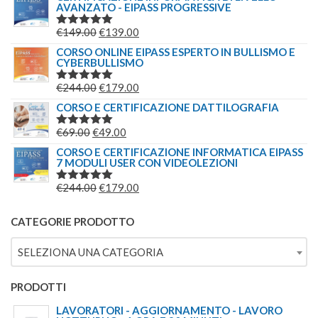
AVANZATO - EIPASS PROGRESSIVE
ORIGINALE
ATTUALE
ERA:
È:
IL
IL
€
149.00
€
139.00
VALUTATO
€209.00.
€179.00.
5.00
SU 5
PREZZO
PREZZO
CORSO ONLINE EIPASS ESPERTO IN BULLISMO E
CYBERBULLISMO
ORIGINALE
ATTUALE
ERA:
È:
IL
IL
€
244.00
€
179.00
VALUTATO
€149.00.
€139.00.
5.00
SU 5
PREZZO
PREZZO
CORSO E CERTIFICAZIONE DATTILOGRAFIA
ORIGINALE
ATTUALE
IL
IL
€
69.00
€
49.00
VALUTATO
ERA:
È:
5.00
SU 5
PREZZO
PREZZO
CORSO E CERTIFICAZIONE INFORMATICA EIPASS
€244.00.
€179.00.
7 MODULI USER CON VIDEOLEZIONI
ORIGINALE
ATTUALE
ERA:
È:
IL
IL
€
244.00
€
179.00
VALUTATO
€69.00.
€49.00.
5.00
SU 5
PREZZO
PREZZO
ORIGINALE
ATTUALE
CATEGORIE PRODOTTO
ERA:
È:
SELEZIONA UNA CATEGORIA
€244.00.
€179.00.
PRODOTTI
LAVORATORI - AGGIORNAMENTO - LAVORO