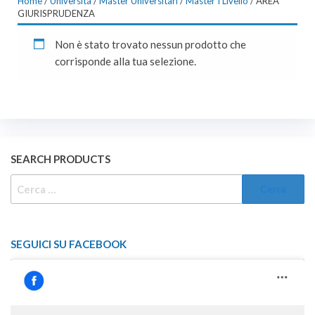
Home
/
Università
/
Master Universitari
/
Master I Livello
/ AREA
GIURISPRUDENZA
Non è stato trovato nessun prodotto che
corrisponde alla tua selezione.
SEARCH PRODUCTS
RICERCA
PER:
SEGUICI SU FACEBOOK