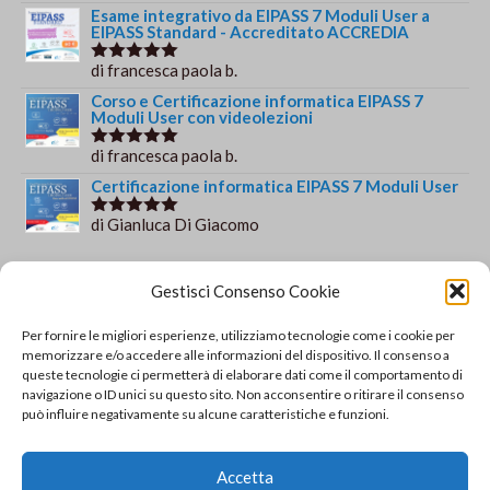
su 5
Esame integrativo da EIPASS 7 Moduli User a
EIPASS Standard - Accreditato ACCREDIA
di francesca paola b.
Valutato
5
su 5
Corso e Certificazione informatica EIPASS 7
Moduli User con videolezioni
di francesca paola b.
Valutato
5
su 5
Certificazione informatica EIPASS 7 Moduli User
di Gianluca Di Giacomo
Valutato
5
su 5
Orario e informazioni
Gestisci Consenso Cookie
Via Gaudio Maiori
Per fornire le migliori esperienze, utilizziamo tecnologie come i cookie per
84013 Cava de' Tirreni
memorizzare e/o accedere alle informazioni del dispositivo. Il consenso a
+39 329 952 9244
queste tecnologie ci permetterà di elaborare dati come il comportamento di
navigazione o ID unici su questo sito. Non acconsentire o ritirare il consenso
info@solsisacademy.it
può influire negativamente su alcune caratteristiche e funzioni.
Lun-Ven: 09:30-18:30, Sab: 10:00-12:00
Pausa pranzo: 13:30-15:30
Accetta