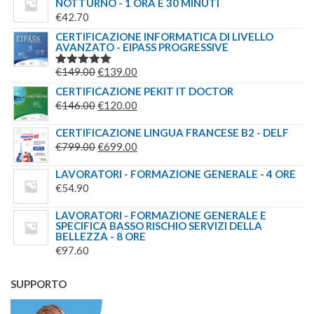
NOTTURNO - 1 ORA E 30 MINUTI
€
42.70
CERTIFICAZIONE INFORMATICA DI LIVELLO
AVANZATO - EIPASS PROGRESSIVE
IL
IL
€
149.00
€
139.00
VALUTATO
5.00
SU 5
PREZZO
PREZZO
CERTIFICAZIONE PEKIT IT DOCTOR
ORIGINALE
IL
ATTUALE
IL
€
146.00
€
120.00
ERA:
PREZZO
È:
PREZZO
CERTIFICAZIONE LINGUA FRANCESE B2 - DELF
€149.00.
ORIGINALE
€139.00.
ATTUALE
IL
IL
€
799.00
€
699.00
ERA:
È:
PREZZO
PREZZO
€146.00.
€120.00.
LAVORATORI - FORMAZIONE GENERALE - 4 ORE
ORIGINALE
ATTUALE
€
54.90
ERA:
È:
€799.00.
€699.00.
LAVORATORI - FORMAZIONE GENERALE E
SPECIFICA BASSO RISCHIO SERVIZI DELLA
BELLEZZA - 8 ORE
€
97.60
SUPPORTO