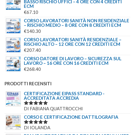
BASSO RISCHIO UFFICI – 4 ORE CON 4 CREDITI
ECM
€
67.10
CORSO LAVORATORI SANITÀ NON RESIDENZIALE
– RISCHIO MEDIO – 8 ORE CON 8 CREDITI ECM
€
140.30
CORSO LAVORATORI SANITÀ RESIDENZIALE –
RISCHIO ALTO – 12 ORE CON 12 CREDITI ECM
€
207.40
CORSO DATORE DI LAVORO – SICUREZZA SUL
LAVORO – 16 ORE CON 16 CREDITI ECM
€
268.40
PRODOTTI RECENSITI
CERTIFICAZIONE EIPASS STANDARD -
ACCREDITATA ACCREDIA
DI FABIANA QUATTROCCHI
VALUTATO
5
SU 5
CORSO E CERTIFICAZIONE DATTILOGRAFIA
DI IOLANDA
VALUTATO
5
SU 5