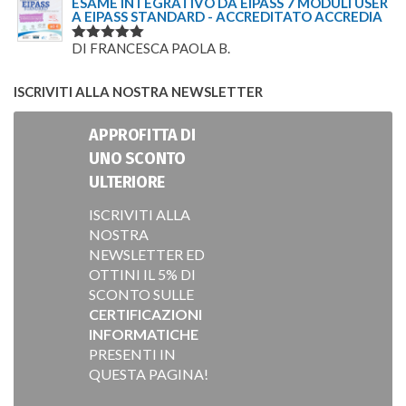
ESAME INTEGRATIVO DA EIPASS 7 MODULI USER
A EIPASS STANDARD - ACCREDITATO ACCREDIA
DI FRANCESCA PAOLA B.
VALUTATO
5
SU 5
ISCRIVITI ALLA NOSTRA NEWSLETTER
APPROFITTA DI
UNO SCONTO
ULTERIORE
ISCRIVITI ALLA
NOSTRA
NEWSLETTER ED
OTTINI IL 5% DI
SCONTO SULLE
CERTIFICAZIONI
INFORMATICHE
PRESENTI IN
QUESTA PAGINA!