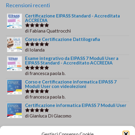
originale
attuale
Recensioni recenti
era:
è:
Certificazione EIPASS Standard - Accreditata
€69.00.
€49.00.
ACCREDIA
di Fabiana Quattrocchi
Valutato
5
su 5
Corso e Certificazione Dattilografia
di Iolanda
Valutato
5
su 5
Esame integrativo da EIPASS 7 Moduli User a
EIPASS Standard - Accreditato ACCREDIA
di francesca paola b.
Valutato
5
su 5
Corso e Certificazione informatica EIPASS 7
Moduli User con videolezioni
di francesca paola b.
Valutato
5
su 5
Certificazione informatica EIPASS 7 Moduli User
di Gianluca Di Giacomo
Valutato
5
su 5
Orario e informazioni
Gestisci Consenso Cookie