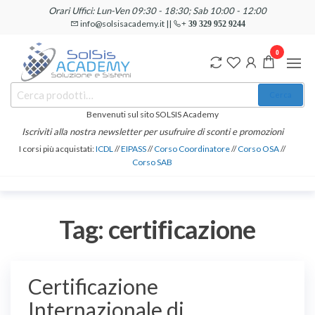
Salta
Orari Uffici: Lun-Ven 09:30 - 18:30; Sab 10:00 - 12:00
e
info@solsisacademy.it ||
+ 39 329 952 9244
vai
0
al
contenuto
SOLSIS
Cerca:
Corsi e
Cerca
Certificazioni
Academy
Informatiche
Benvenuti sul sito SOLSIS Academy
e
Iscriviti alla nostra newsletter per usufruire di sconti e promozioni
Linguistiche
I corsi più acquistati:
ICDL
//
EIPASS
//
Corso Coordinatore
//
Corso OSA
//
Corso SAB
Tag:
certificazione
Certificazione
Internazionale di