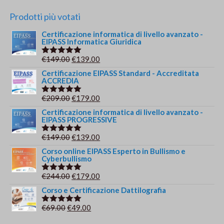
Prodotti più votati
Certificazione informatica di livello avanzato -
EIPASS Informatica Giuridica
Il
Il
€
149.00
€
139.00
Valutato
5.00
su 5
prezzo
prezzo
Certificazione EIPASS Standard - Accreditata
ACCREDIA
originale
attuale
era:
è:
Il
Il
€
209.00
€
179.00
Valutato
€149.00.
€139.00.
5.00
su 5
prezzo
prezzo
Certificazione informatica di livello avanzato -
EIPASS PROGRESSIVE
originale
attuale
era:
è:
Il
Il
€
149.00
€
139.00
Valutato
€209.00.
€179.00.
5.00
su 5
prezzo
prezzo
Corso online EIPASS Esperto in Bullismo e
Cyberbullismo
originale
attuale
era:
è:
Il
Il
€
244.00
€
179.00
Valutato
€149.00.
€139.00.
5.00
su 5
prezzo
prezzo
Corso e Certificazione Dattilografia
originale
attuale
Il
Il
€
69.00
€
49.00
Valutato
era:
è:
5.00
su 5
prezzo
prezzo
€244.00.
€179.00.