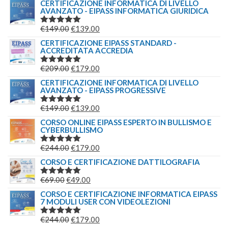
CERTIFICAZIONE INFORMATICA DI LIVELLO
AVANZATO - EIPASS INFORMATICA GIURIDICA
IL
IL
€
149.00
€
139.00
VALUTATO
5.00
SU 5
PREZZO
PREZZO
CERTIFICAZIONE EIPASS STANDARD -
ACCREDITATA ACCREDIA
ORIGINALE
ATTUALE
ERA:
È:
IL
IL
€
209.00
€
179.00
VALUTATO
€149.00.
€139.00.
5.00
SU 5
PREZZO
PREZZO
CERTIFICAZIONE INFORMATICA DI LIVELLO
AVANZATO - EIPASS PROGRESSIVE
ORIGINALE
ATTUALE
ERA:
È:
IL
IL
€
149.00
€
139.00
VALUTATO
€209.00.
€179.00.
5.00
SU 5
PREZZO
PREZZO
CORSO ONLINE EIPASS ESPERTO IN BULLISMO E
CYBERBULLISMO
ORIGINALE
ATTUALE
ERA:
È:
IL
IL
€
244.00
€
179.00
VALUTATO
€149.00.
€139.00.
5.00
SU 5
PREZZO
PREZZO
CORSO E CERTIFICAZIONE DATTILOGRAFIA
ORIGINALE
ATTUALE
IL
IL
€
69.00
€
49.00
VALUTATO
ERA:
È:
5.00
SU 5
PREZZO
PREZZO
CORSO E CERTIFICAZIONE INFORMATICA EIPASS
€244.00.
€179.00.
7 MODULI USER CON VIDEOLEZIONI
ORIGINALE
ATTUALE
ERA:
È:
IL
IL
€
244.00
€
179.00
VALUTATO